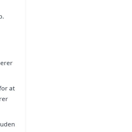
p.
derer
for at
rer
suden