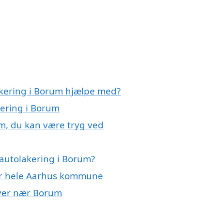
akering i Borum hjælpe med?
kering i Borum
um, du kan være tryg ved
autolakering i Borum?
ler hele Aarhus kommune
 byer nær Borum