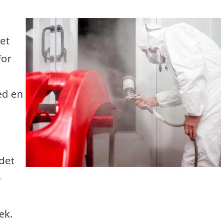
et
for
ed en
 det
e
æk.