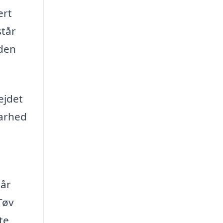
ert
står
 den
ejdet
barhed
går
Tøv
te