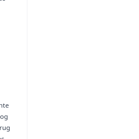
nte
 og
brug
ns