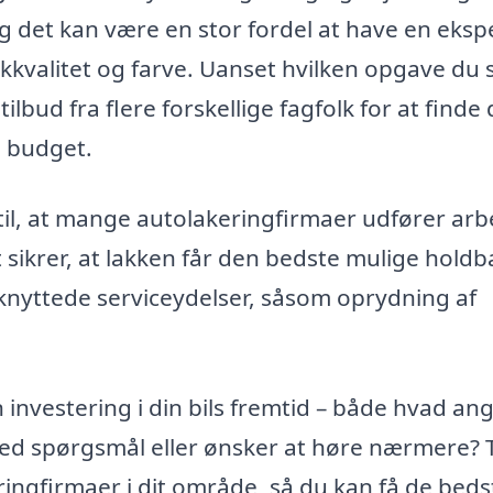
og det kan være en stor fordel at have en eksp
lakkvalitet og farve. Uanset hvilken opgave du 
ilbud fra flere forskellige fagfolk for at finde
g budget.
til, at mange autolakeringfirmaer udfører arb
t sikrer, at lakken får den bedste mulige hold
tilknyttede serviceydelser, såsom oprydning af
investering i din bils fremtid – både hvad an
med spørgsmål eller ønsker at høre nærmere? 
ingfirmaer i dit område, så du kan få de beds