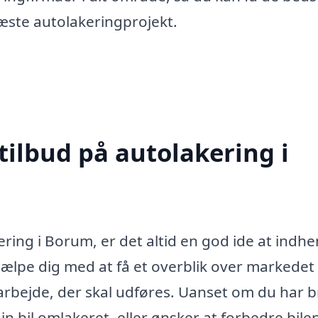
 næste autolakeringprojekt.
tilbud på autolakering i
ring i Borum, er det altid en god ide at indhe
hjælpe dig med at få et overblik over markedet
t arbejde, der skal udføres. Uanset om du har 
in bil omlakeret, eller ønsker at forbedre bile