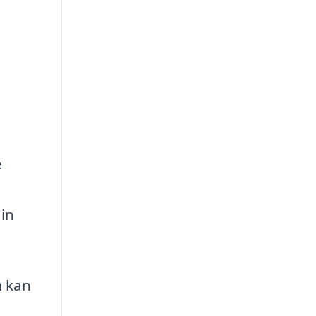
e
din
m kan