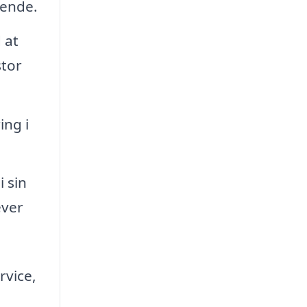
eende.
 at
stor
ing i
i sin
ever
rvice,