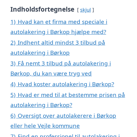
Indholdsfortegnelse
skjul
1)
Hvad kan et firma med speciale i
autolakering i Børkop hjælpe med?
2)
Indhent altid mindst 3 tilbud på
autolakering i Børkop
3)
Få nemt 3 tilbud på autolakering i
Børkop, du kan være tryg ved
4)
Hvad koster autolakering i Børkop?
5)
Hvad er med til at bestemme prisen på
autolakering i Børkop?
6)
Oversigt over autolakerere i Børkop
eller hele Vejle kommune
7)
Find en professionel til autolakering i