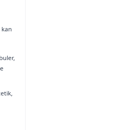
e kan
buler,
be
etik,