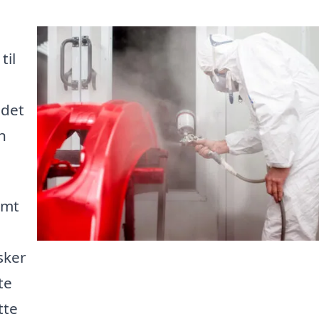
til
 det
n
emt
sker
te
tte