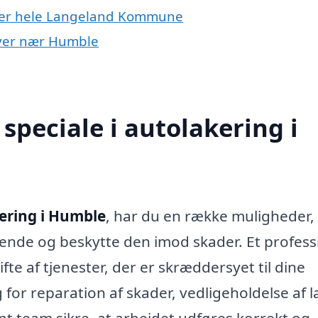
ller hele Langeland Kommune
 byer nær Humble
speciale i autolakering i
ering i Humble
, har du en række muligheder,
nde og beskytte den imod skader. Et profess
fte af tjenester, der er skræddersyet til dine
for reparation af skader, vedligeholdelse af 
nt team sikre, at arbejdet udføres korrekt og