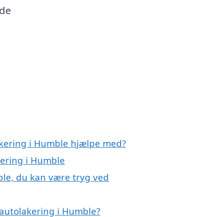
nde
akering i Humble hjælpe med?
kering i Humble
ble, du kan være tryg ved
autolakering i Humble?