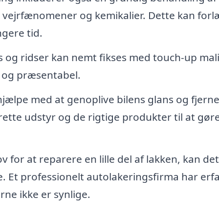
, vejrfænomener og kemikalier. Dette kan for
ngere tid.
 og ridser kan nemt fikses med touch-up mal
t og præsentabel.
jælpe med at genoplive bilens glans og fjern
rette udstyr og de rigtige produkter til at gør
 for at reparere en lille del af lakken, kan de
e. Et professionelt autolakeringsfirma har erf
ne ikke er synlige.