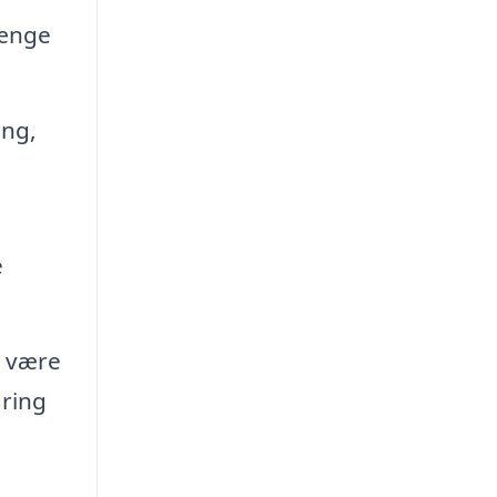
længe
ing,
e
e
t være
aring