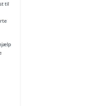
 til
rte
hjælp
e