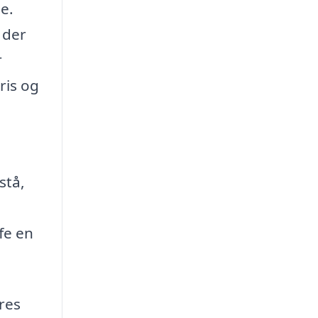
de.
 der
r
pris og
stå,
fe en
eres