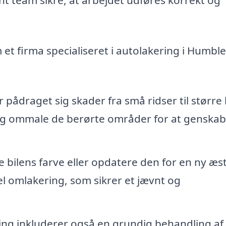
m et firma specialiseret i autolakering i Humbl
r pådraget sig skader fra små ridser til større 
og ommale de berørte områder for at genska
bilens farve eller opdatere den for en ny æst
el omlakering, som sikrer et jævnt og
ng inkluderer også en grundig behandling af