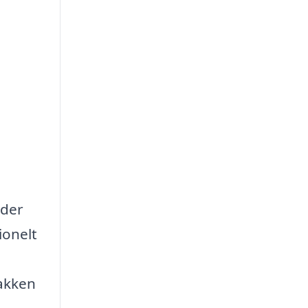
 der
ionelt
lakken