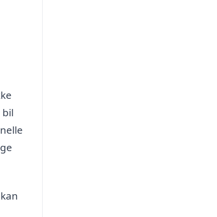
kke
bil
nelle
ige
 kan