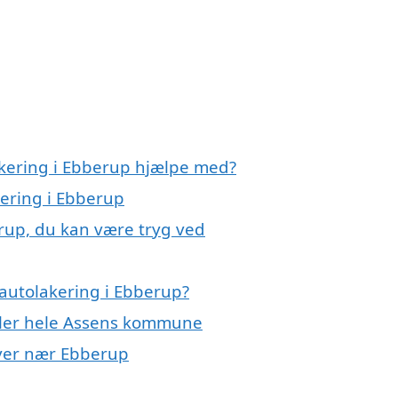
akering i Ebberup hjælpe med?
kering i Ebberup
erup, du kan være tryg ved
autolakering i Ebberup?
eller hele Assens kommune
 byer nær Ebberup