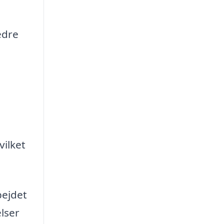
edre
vilket
bejdet
lser