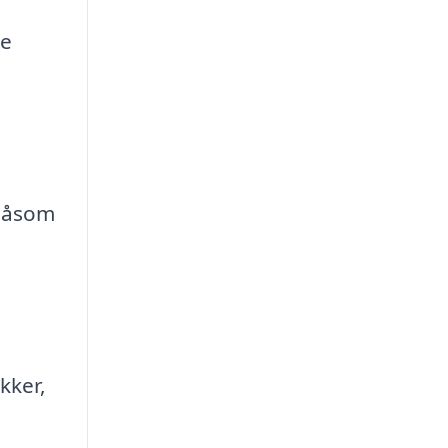
be
 såsom
kker,