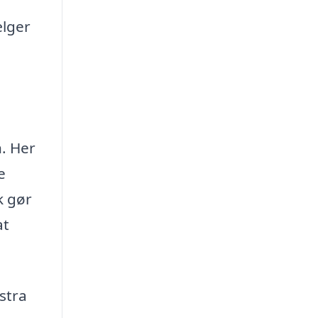
ælger
n. Her
e
k gør
at
stra