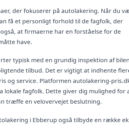
maer, der fokuserer på autolakering. Når du v
an få et personligt forhold til de fagfolk, der
også, at firmaerne har en forståelse for de
 måtte have.
rter typisk med en grundig inspektion af bile
igtende tilbud. Det er vigtigt at indhente fler
pris og service. Platformen autolakering-pris.d
ra lokale fagfolk. Dette giver dig mulighed for 
n træffe en velovervejet beslutning.
tolakering i Ebberup også tilbyde en række ek