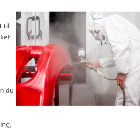
til
kelt
an du
ing,