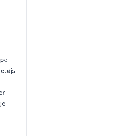
lpe
retøjs
er
ge