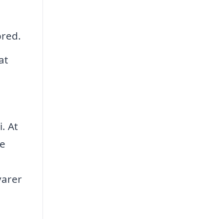
bred.
at
. At
de
varer