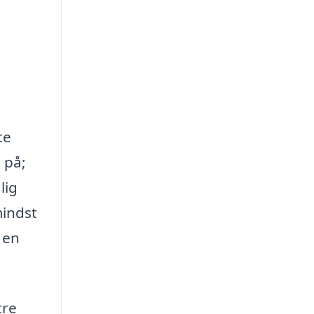
te
 på;
lig
mindst
 en
tre