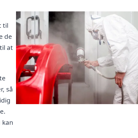
til
de de
il at
te
r, så
idig
e.
u kan