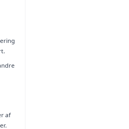
kering
t.
andre
r af
er.