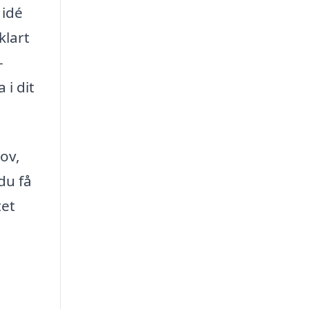
 idé
klart
-
 i dit
ov,
du få
tet